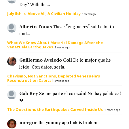
Day? With the...
July 5th is, Above All, A Civilian Holiday
·
1 week ago
Alberto Tonas
These "engineers" said a lot to
end...
What We Know About Material Damage After the
Venezuela Earthquakes
·
2 weeks ago
Guillermo Aveledo Coll
De lo mejor que he
leído. Con datos, sería...
Chavismo, Not Sanctions, Depleted Venezuela’s
Reconstruction Capital
·
3 weeks ago
Gab Rey
Se me parte el corazón! No hay palabras!
💔
The Questions the Earthquakes Carved Inside Us
·
1 month ago
mergoc
the yummy app link is broken