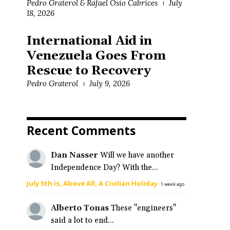
Pedro Graterol & Rafael Osío Cabrices
July
18, 2026
International Aid in
Venezuela Goes From
Rescue to Recovery
Pedro Graterol
July 9, 2026
Recent Comments
Dan Nasser
Will we have another
Independence Day? With the...
July 5th is, Above All, A Civilian Holiday
·
1 week ago
Alberto Tonas
These "engineers"
said a lot to end...