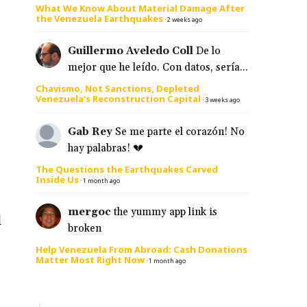
What We Know About Material Damage After
the Venezuela Earthquakes
·
2 weeks ago
Guillermo Aveledo Coll
De lo
mejor que he leído. Con datos, sería...
Chavismo, Not Sanctions, Depleted
Venezuela’s Reconstruction Capital
·
3 weeks ago
Gab Rey
Se me parte el corazón! No
hay palabras! 💔
The Questions the Earthquakes Carved
Inside Us
·
1 month ago
mergoc
the yummy app link is
d
broken
Help Venezuela From Abroad: Cash Donations
Matter Most Right Now
·
1 month ago