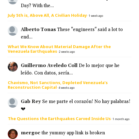
Day? With the...
July 5th is, Above All, A Civilian Holiday
·
1 week ago
Alberto Tonas
These "engineers" said a lot to
end...
What We Know About Material Damage After the
Venezuela Earthquakes
·
2 weeks ago
Guillermo Aveledo Coll
De lo mejor que he
leído. Con datos, sería...
Chavismo, Not Sanctions, Depleted Venezuela’s
Reconstruction Capital
·
4 weeks ago
Gab Rey
Se me parte el corazón! No hay palabras!
💔
The Questions the Earthquakes Carved Inside Us
·
1 month ago
mergoc
the yummy app link is broken